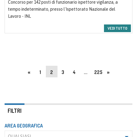
Concorso per 142 posti di funzionario ispettore vigilanza, a
tempo indeterminato, presso l'Ispettorato Nazionale del
Lavoro - INL
VEDI TUTTO
«
1
2
3
4
...
225
»
FILTRI
AREA GEOGRAFICA
QUALSIASI