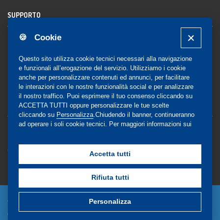
SUPPORTO
🍪 Cookie
Registrazione al sito
FAQ Utenti
-
FAQ Librerie
Questo sito utilizza cookie tecnici necessari alla navigazione
Notifica
e funzionali all’erogazione del servizio. Utilizziamo i cookie
anche per personalizzare contenuti ed annunci, per facilitare
le interazioni con le nostre funzionalità social e per analizzare
il nostro traffico. Puoi esprimere il tuo consenso cliccando su
COMMUNITY
ACCETTA TUTTI oppure personalizzare le tue scelte
cliccando su
Personalizza
.Chiudendo il banner, continueranno
ad operare i soli cookie tecnici. Per maggiori informazioni sui
Blog e Canali social
cookie utilizzati, visualizza la nostra
Cookie Policy
Privacy
completa
.
Gestione Consensi
Accetta tutti
Rifiuta tutti
© Copyright 2024 - EdiSES Edizioni srl - P.IVA
Personalizza
09029561215