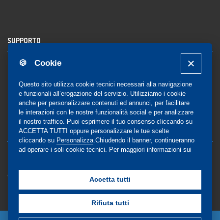
SUPPORTO
🍪 Cookie
Registrazione al sito
FAQ Utenti
-
FAQ Librerie
Questo sito utilizza cookie tecnici necessari alla navigazione
Notifica
e funzionali all’erogazione del servizio. Utilizziamo i cookie
anche per personalizzare contenuti ed annunci, per facilitare
le interazioni con le nostre funzionalità social e per analizzare
il nostro traffico. Puoi esprimere il tuo consenso cliccando su
COMMUNITY
ACCETTA TUTTI oppure personalizzare le tue scelte
cliccando su
Personalizza
.Chiudendo il banner, continueranno
ad operare i soli cookie tecnici. Per maggiori informazioni sui
Blog e Canali social
cookie utilizzati, visualizza la nostra
Cookie Policy
Privacy
completa
.
Gestione Consensi
Accetta tutti
Rifiuta tutti