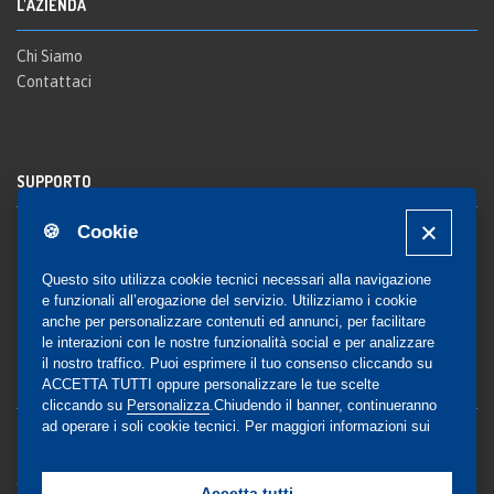
L'AZIENDA
Chi Siamo
Contattaci
SUPPORTO
🍪 Cookie
Registrazione al sito
FAQ Utenti
-
FAQ Librerie
Questo sito utilizza cookie tecnici necessari alla navigazione
Notifica
e funzionali all’erogazione del servizio. Utilizziamo i cookie
anche per personalizzare contenuti ed annunci, per facilitare
le interazioni con le nostre funzionalità social e per analizzare
il nostro traffico. Puoi esprimere il tuo consenso cliccando su
COMMUNITY
ACCETTA TUTTI oppure personalizzare le tue scelte
cliccando su
Personalizza
.Chiudendo il banner, continueranno
ad operare i soli cookie tecnici. Per maggiori informazioni sui
Blog e Canali social
cookie utilizzati, visualizza la nostra
Cookie Policy
Privacy
completa
.
Gestione Consensi
Accetta tutti