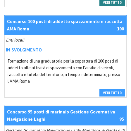
VEDI TUTTO
Concorso 100 posti di addetto spazzamento e raccolta
AMA Roma
100
Enti locali
IN SVOLGIMENTO
Formazione di una graduatoria per la copertura di 100 posti di
addetto alle attività di spazzamento con l’ausilio di veicoli,
raccolta e tutela del territorio, a tempo indeterminato, presso
l'AMA Roma
VEDI TUTTO
Concorso 95 posti di marinaio Gestione Governativa
Navigazione Laghi
95
Gestione Governativa Navigazione Laghi Maggiore, di Garda e di