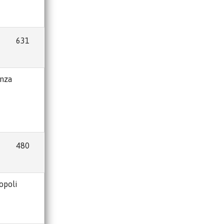
631
enza
480
opoli