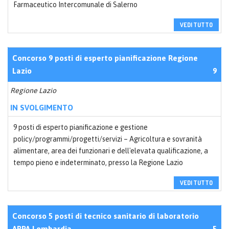
Farmaceutico Intercomunale di Salerno
VEDI TUTTO
Concorso 9 posti di esperto pianificazione Regione
Lazio
9
Regione Lazio
IN SVOLGIMENTO
9 posti di esperto pianificazione e gestione
policy/programmi/progetti/servizi – Agricoltura e sovranità
alimentare, area dei funzionari e dell'elevata qualificazione, a
tempo pieno e indeterminato, presso la Regione Lazio
VEDI TUTTO
Concorso 5 posti di tecnico sanitario di laboratorio
ARPA Lombardia
5