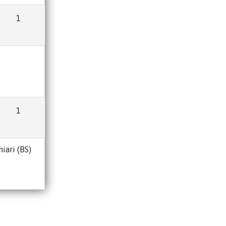
1
1
iari (BS)