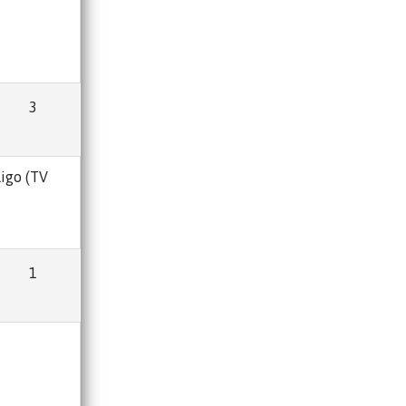
3
ligo (TV
1