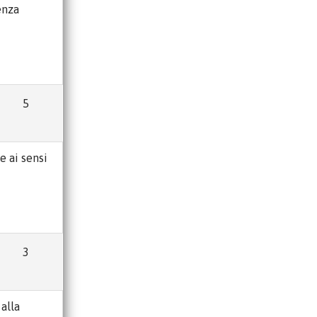
enza
5
e ai sensi
3
 alla