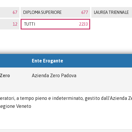
67
DIPLOMA SUPERIORE
677
LAUREA TRIENNALE
12
TUTTI
2233
Ente Erogante
 Zero
Azienda Zero Padova
peratori, a tempo pieno e indeterminato, gestito dall'Azienda Z
 Regione Veneto