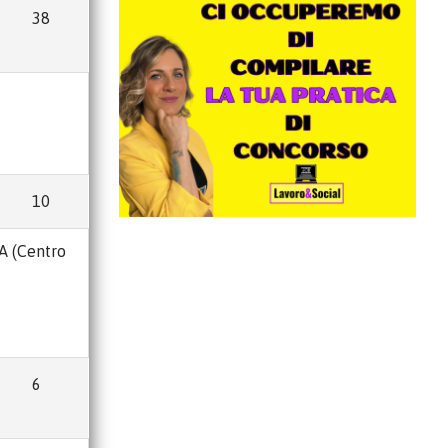
38
10
SA (Centro
6