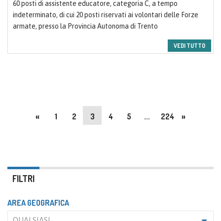
60 posti di assistente educatore, categoria C, a tempo
indeterminato, di cui 20 posti riservati ai volontari delle Forze
armate, presso la Provincia Autonoma di Trento
VEDI TUTTO
«
1
2
3
4
5
...
224
»
FILTRI
AREA GEOGRAFICA
QUALSIASI