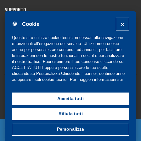
SUPPORTO
🍪 Cookie
Registrazione al sito
FAQ Utenti
-
FAQ Librerie
Questo sito utilizza cookie tecnici necessari alla navigazione
Notifica
e funzionali all’erogazione del servizio. Utilizziamo i cookie
anche per personalizzare contenuti ed annunci, per facilitare
le interazioni con le nostre funzionalità social e per analizzare
il nostro traffico. Puoi esprimere il tuo consenso cliccando su
COMMUNITY
ACCETTA TUTTI oppure personalizzare le tue scelte
cliccando su
Personalizza
.Chiudendo il banner, continueranno
ad operare i soli cookie tecnici. Per maggiori informazioni sui
Blog e Canali social
cookie utilizzati, visualizza la nostra
Cookie Policy
Privacy
completa
.
Gestione Consensi
Accetta tutti
Rifiuta tutti
© Copyright 2024 - EdiSES Edizioni srl - P.IVA
Personalizza
09029561215