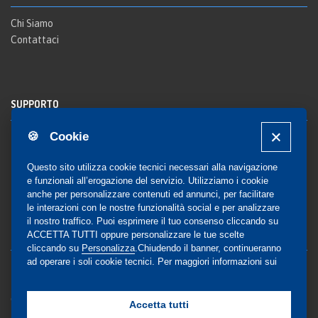
Chi Siamo
Contattaci
SUPPORTO
🍪 Cookie
Registrazione al sito
FAQ Utenti
-
FAQ Librerie
Questo sito utilizza cookie tecnici necessari alla navigazione
Notifica
e funzionali all’erogazione del servizio. Utilizziamo i cookie
anche per personalizzare contenuti ed annunci, per facilitare
le interazioni con le nostre funzionalità social e per analizzare
il nostro traffico. Puoi esprimere il tuo consenso cliccando su
COMMUNITY
ACCETTA TUTTI oppure personalizzare le tue scelte
cliccando su
Personalizza
.Chiudendo il banner, continueranno
ad operare i soli cookie tecnici. Per maggiori informazioni sui
Blog e Canali social
cookie utilizzati, visualizza la nostra
Cookie Policy
Privacy
completa
.
Gestione Consensi
Accetta tutti