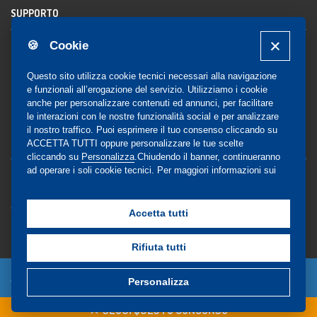
SUPPORTO
🍪 Cookie
Registrazione al sito
FAQ Utenti
-
FAQ Librerie
Questo sito utilizza cookie tecnici necessari alla navigazione
Notifica
e funzionali all’erogazione del servizio. Utilizziamo i cookie
anche per personalizzare contenuti ed annunci, per facilitare
le interazioni con le nostre funzionalità social e per analizzare
il nostro traffico. Puoi esprimere il tuo consenso cliccando su
COMMUNITY
ACCETTA TUTTI oppure personalizzare le tue scelte
cliccando su
Personalizza
.Chiudendo il banner, continueranno
ad operare i soli cookie tecnici. Per maggiori informazioni sui
Blog e Canali social
cookie utilizzati, visualizza la nostra
Cookie Policy
Privacy
completa
.
Gestione Consensi
Accetta tutti
Rifiuta tutti
© Copyright 2024 - EdiSES Edizioni srl - P.IVA
Personalizza
09029561215
SEGUI QUESTO CONCORSO