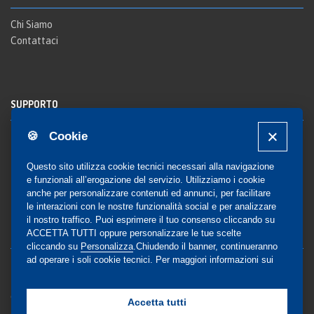
Chi Siamo
Contattaci
SUPPORTO
🍪 Cookie
Registrazione al sito
FAQ Utenti
-
FAQ Librerie
Questo sito utilizza cookie tecnici necessari alla navigazione
Notifica
e funzionali all’erogazione del servizio. Utilizziamo i cookie
anche per personalizzare contenuti ed annunci, per facilitare
le interazioni con le nostre funzionalità social e per analizzare
il nostro traffico. Puoi esprimere il tuo consenso cliccando su
COMMUNITY
ACCETTA TUTTI oppure personalizzare le tue scelte
cliccando su
Personalizza
.Chiudendo il banner, continueranno
ad operare i soli cookie tecnici. Per maggiori informazioni sui
Blog e Canali social
cookie utilizzati, visualizza la nostra
Cookie Policy
Privacy
completa
.
Gestione Consensi
Accetta tutti