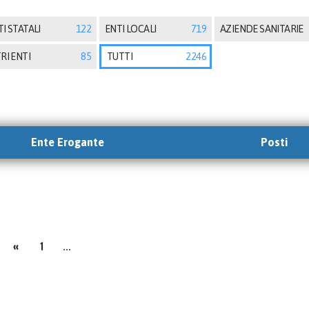
I STATALI
122
ENTI LOCALI
719
AZIENDE SANITARIE
RI ENTI
85
TUTTI
2246
Ente Erogante
Posti
«
1
...