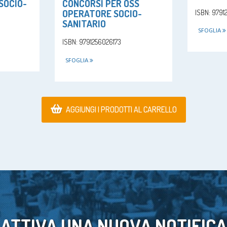
SOCIO-
CONCORSI PER OSS
OPERATORE SOCIO-
ISBN: 979
SANITARIO
SFOGLIA
ISBN: 9791256026173
SFOGLIA
AGGIUNGI I PRODOTTI AL CARRELLO
ATTIVA UNA NUOVA NOTIFICA