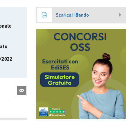
Scarica il Bando
ionale
ato
4/2022