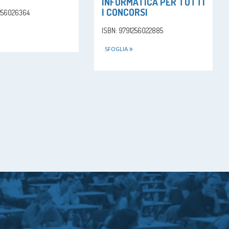
INFORMATICA PER TUTTI
I CONCORSI
1256026364
ISBN: 9791256022885
SFOGLIA