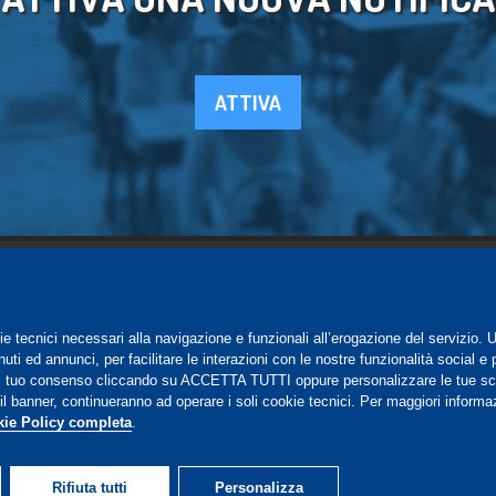
ATTIVA
SUPPORTO
ie tecnici necessari alla navigazione e funzionali all’erogazione del servizio. 
Registrazione al sito
ti ed annunci, per facilitare le interazioni con le nostre funzionalità social e 
FAQ Utenti
-
FAQ Librerie
 il tuo consenso cliccando su ACCETTA TUTTI oppure personalizzare le tue sc
l banner, continueranno ad operare i soli cookie tecnici. Per maggiori informazi
Notifica
ie Policy completa
.
Rifiuta tutti
Personalizza