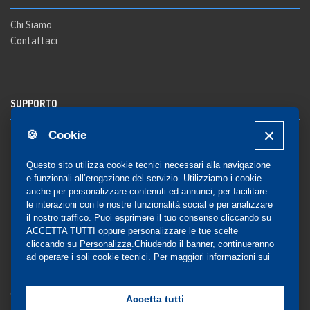
Chi Siamo
Contattaci
SUPPORTO
🍪 Cookie
Registrazione al sito
FAQ Utenti
-
FAQ Librerie
Questo sito utilizza cookie tecnici necessari alla navigazione
Notifica
e funzionali all’erogazione del servizio. Utilizziamo i cookie
anche per personalizzare contenuti ed annunci, per facilitare
le interazioni con le nostre funzionalità social e per analizzare
il nostro traffico. Puoi esprimere il tuo consenso cliccando su
COMMUNITY
ACCETTA TUTTI oppure personalizzare le tue scelte
cliccando su
Personalizza
.Chiudendo il banner, continueranno
ad operare i soli cookie tecnici. Per maggiori informazioni sui
Blog e Canali social
cookie utilizzati, visualizza la nostra
Cookie Policy
Privacy
completa
.
Gestione Consensi
Accetta tutti