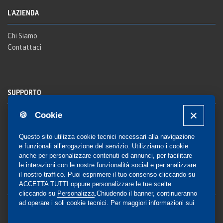
L'AZIENDA
Chi Siamo
Contattaci
SUPPORTO
🍪 Cookie
Registrazione al sito
FAQ Utenti
-
FAQ Librerie
Questo sito utilizza cookie tecnici necessari alla navigazione
Notifica
e funzionali all’erogazione del servizio. Utilizziamo i cookie
anche per personalizzare contenuti ed annunci, per facilitare
le interazioni con le nostre funzionalità social e per analizzare
il nostro traffico. Puoi esprimere il tuo consenso cliccando su
COMMUNITY
ACCETTA TUTTI oppure personalizzare le tue scelte
cliccando su
Personalizza
.Chiudendo il banner, continueranno
ad operare i soli cookie tecnici. Per maggiori informazioni sui
Blog e Canali social
cookie utilizzati, visualizza la nostra
Cookie Policy
Privacy
completa
.