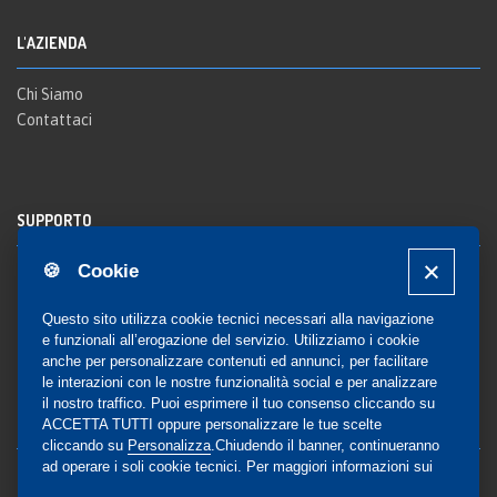
L'AZIENDA
Chi Siamo
Contattaci
SUPPORTO
🍪 Cookie
Registrazione al sito
FAQ Utenti
-
FAQ Librerie
Questo sito utilizza cookie tecnici necessari alla navigazione
Notifica
e funzionali all’erogazione del servizio. Utilizziamo i cookie
anche per personalizzare contenuti ed annunci, per facilitare
le interazioni con le nostre funzionalità social e per analizzare
il nostro traffico. Puoi esprimere il tuo consenso cliccando su
COMMUNITY
ACCETTA TUTTI oppure personalizzare le tue scelte
cliccando su
Personalizza
.Chiudendo il banner, continueranno
ad operare i soli cookie tecnici. Per maggiori informazioni sui
Blog e Canali social
cookie utilizzati, visualizza la nostra
Cookie Policy