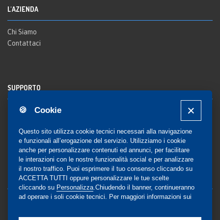
L'AZIENDA
Chi Siamo
Contattaci
SUPPORTO
🍪 Cookie
Registrazione al sito
FAQ Utenti
-
FAQ Librerie
Questo sito utilizza cookie tecnici necessari alla navigazione
Notifica
e funzionali all’erogazione del servizio. Utilizziamo i cookie
anche per personalizzare contenuti ed annunci, per facilitare
le interazioni con le nostre funzionalità social e per analizzare
il nostro traffico. Puoi esprimere il tuo consenso cliccando su
COMMUNITY
ACCETTA TUTTI oppure personalizzare le tue scelte
cliccando su
Personalizza
.Chiudendo il banner, continueranno
ad operare i soli cookie tecnici. Per maggiori informazioni sui
Blog e Canali social
cookie utilizzati, visualizza la nostra
Cookie Policy
Privacy
completa
.