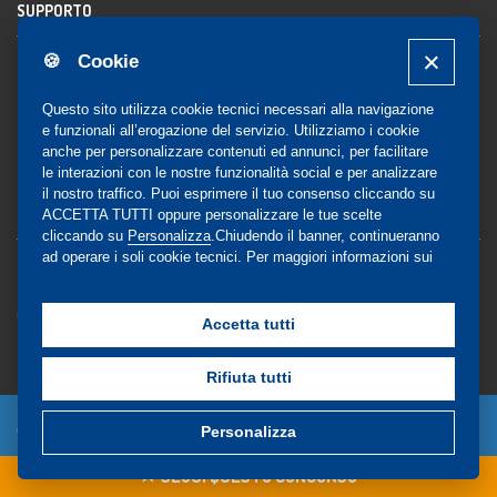
SUPPORTO
🍪 Cookie
Registrazione al sito
FAQ Utenti
-
FAQ Librerie
Questo sito utilizza cookie tecnici necessari alla navigazione
Notifica
e funzionali all’erogazione del servizio. Utilizziamo i cookie
anche per personalizzare contenuti ed annunci, per facilitare
le interazioni con le nostre funzionalità social e per analizzare
il nostro traffico. Puoi esprimere il tuo consenso cliccando su
COMMUNITY
ACCETTA TUTTI oppure personalizzare le tue scelte
cliccando su
Personalizza
.Chiudendo il banner, continueranno
ad operare i soli cookie tecnici. Per maggiori informazioni sui
Blog e Canali social
cookie utilizzati, visualizza la nostra
Cookie Policy
Privacy
completa
.
Gestione Consensi
Accetta tutti
Rifiuta tutti
© Copyright 2024 - EdiSES Edizioni srl - P.IVA
Personalizza
09029561215
SEGUI QUESTO CONCORSO