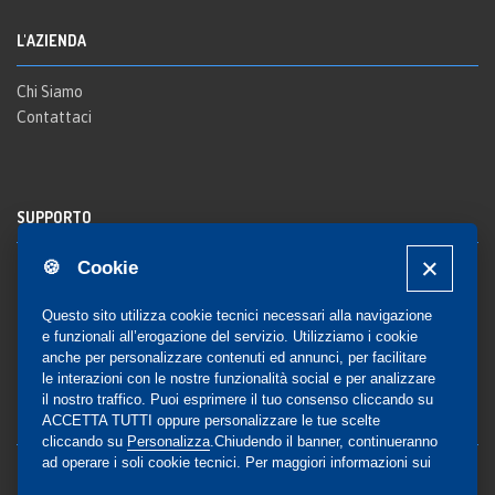
L'AZIENDA
Chi Siamo
Contattaci
SUPPORTO
🍪 Cookie
Registrazione al sito
FAQ Utenti
-
FAQ Librerie
Questo sito utilizza cookie tecnici necessari alla navigazione
Notifica
e funzionali all’erogazione del servizio. Utilizziamo i cookie
anche per personalizzare contenuti ed annunci, per facilitare
le interazioni con le nostre funzionalità social e per analizzare
il nostro traffico. Puoi esprimere il tuo consenso cliccando su
COMMUNITY
ACCETTA TUTTI oppure personalizzare le tue scelte
cliccando su
Personalizza
.Chiudendo il banner, continueranno
ad operare i soli cookie tecnici. Per maggiori informazioni sui
Blog e Canali social
cookie utilizzati, visualizza la nostra
Cookie Policy