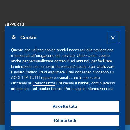
SUPPORTO
🍪 Cookie
Registrazione al sito
FAQ Utenti
-
FAQ Librerie
Questo sito utilizza cookie tecnici necessari alla navigazione
Notifica
e funzionali all’erogazione del servizio. Utilizziamo i cookie
anche per personalizzare contenuti ed annunci, per facilitare
le interazioni con le nostre funzionalità social e per analizzare
il nostro traffico. Puoi esprimere il tuo consenso cliccando su
COMMUNITY
ACCETTA TUTTI oppure personalizzare le tue scelte
cliccando su
Personalizza
.Chiudendo il banner, continueranno
ad operare i soli cookie tecnici. Per maggiori informazioni sui
Blog e Canali social
cookie utilizzati, visualizza la nostra
Cookie Policy
Privacy
completa
.
Gestione Consensi
Accetta tutti
Rifiuta tutti