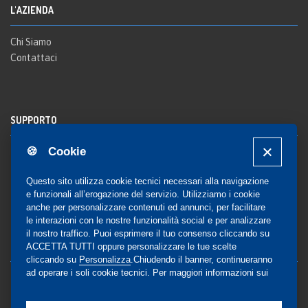
L'AZIENDA
Chi Siamo
Contattaci
SUPPORTO
🍪 Cookie
Registrazione al sito
FAQ Utenti
-
FAQ Librerie
Questo sito utilizza cookie tecnici necessari alla navigazione
Notifica
e funzionali all’erogazione del servizio. Utilizziamo i cookie
anche per personalizzare contenuti ed annunci, per facilitare
le interazioni con le nostre funzionalità social e per analizzare
il nostro traffico. Puoi esprimere il tuo consenso cliccando su
COMMUNITY
ACCETTA TUTTI oppure personalizzare le tue scelte
cliccando su
Personalizza
.Chiudendo il banner, continueranno
ad operare i soli cookie tecnici. Per maggiori informazioni sui
Blog e Canali social
cookie utilizzati, visualizza la nostra
Cookie Policy
Privacy
completa
.