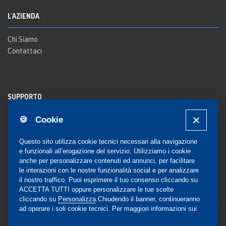
L'AZIENDA
Chi Siamo
Contattaci
SUPPORTO
🍪 Cookie
Registrazione al sito
FAQ Utenti
-
FAQ Librerie
Questo sito utilizza cookie tecnici necessari alla navigazione
Notifica
e funzionali all’erogazione del servizio. Utilizziamo i cookie
anche per personalizzare contenuti ed annunci, per facilitare
le interazioni con le nostre funzionalità social e per analizzare
il nostro traffico. Puoi esprimere il tuo consenso cliccando su
COMMUNITY
ACCETTA TUTTI oppure personalizzare le tue scelte
cliccando su
Personalizza
.Chiudendo il banner, continueranno
ad operare i soli cookie tecnici. Per maggiori informazioni sui
Blog e Canali social
cookie utilizzati, visualizza la nostra
Cookie Policy
Privacy