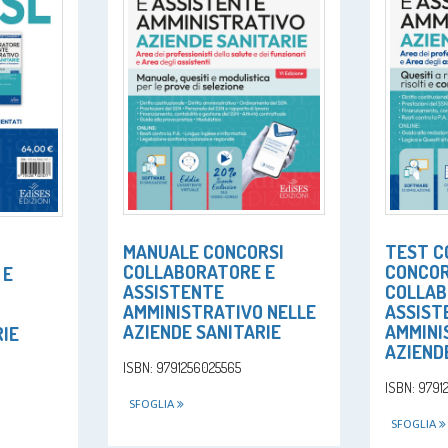
MANUALE CONCORSI
TEST C
COLLABORATORE E
CONCOR
 E
ASSISTENTE
COLLAB
AMMINISTRATIVO NELLE
ASSIST
O
AZIENDE SANITARIE
AMMINI
RIE
AZIEND
ISBN: 9791256025565
ISBN: 9791
SFOGLIA
SFOGLIA