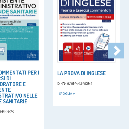
OMMENTATI PER I
LA PROVA DI INGLESE
SI DI
ORATORE E
ISBN: 9791256026364
ENTE
SFOGLIA
STRATIVO NELLE
E SANITARIE
256025251