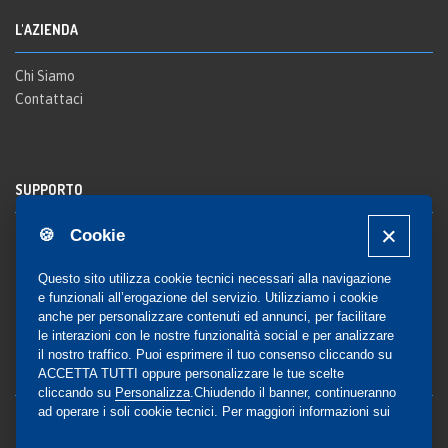
L'AZIENDA
Chi Siamo
Contattaci
SUPPORTO
🍪 Cookie
Registrazione al sito
FAQ Utenti
-
FAQ Librerie
Questo sito utilizza cookie tecnici necessari alla navigazione
Notifica
e funzionali all’erogazione del servizio. Utilizziamo i cookie
anche per personalizzare contenuti ed annunci, per facilitare
le interazioni con le nostre funzionalità social e per analizzare
il nostro traffico. Puoi esprimere il tuo consenso cliccando su
COMMUNITY
ACCETTA TUTTI oppure personalizzare le tue scelte
cliccando su
Personalizza
.Chiudendo il banner, continueranno
ad operare i soli cookie tecnici. Per maggiori informazioni sui
Blog e Canali social
cookie utilizzati, visualizza la nostra
Cookie Policy
Privacy