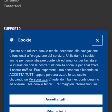
Chi Siamo
Contattaci
SUPPORTO
🍪 Cookie
Registrazione al sito
FAQ Utenti
-
FAQ Librerie
Questo sito utilizza cookie tecnici necessari alla navigazione
Notifica
e funzionali all’erogazione del servizio. Utilizziamo i cookie
anche per personalizzare contenuti ed annunci, per facilitare
le interazioni con le nostre funzionalità social e per analizzare
il nostro traffico. Puoi esprimere il tuo consenso cliccando su
COMMUNITY
ACCETTA TUTTI oppure personalizzare le tue scelte
cliccando su
Personalizza
.Chiudendo il banner, continueranno
ad operare i soli cookie tecnici. Per maggiori informazioni sui
Blog e Canali social
cookie utilizzati, visualizza la nostra
Cookie Policy
Privacy
completa
.
Gestione Consensi
Accetta tutti
Rifiuta tutti