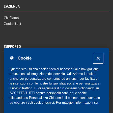
L'AZIENDA
Chi Siamo
Contattaci
SUPPORTO
🍪 Cookie
Registrazione al sito
FAQ Utenti
-
FAQ Librerie
Questo sito utilizza cookie tecnici necessari alla navigazione
Notifica
e funzionali all’erogazione del servizio. Utilizziamo i cookie
anche per personalizzare contenuti ed annunci, per facilitare
le interazioni con le nostre funzionalità social e per analizzare
il nostro traffico. Puoi esprimere il tuo consenso cliccando su
COMMUNITY
ACCETTA TUTTI oppure personalizzare le tue scelte
cliccando su
Personalizza
.Chiudendo il banner, continueranno
ad operare i soli cookie tecnici. Per maggiori informazioni sui
Blog e Canali social
cookie utilizzati, visualizza la nostra
Cookie Policy
Privacy
completa
.