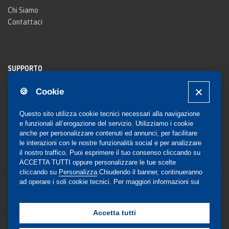
Chi Siamo
Contattaci
SUPPORTO
🍪 Cookie
Registrazione al sito
FAQ Utenti
-
FAQ Librerie
Questo sito utilizza cookie tecnici necessari alla navigazione
Notifica
e funzionali all’erogazione del servizio. Utilizziamo i cookie
anche per personalizzare contenuti ed annunci, per facilitare
le interazioni con le nostre funzionalità social e per analizzare
il nostro traffico. Puoi esprimere il tuo consenso cliccando su
COMMUNITY
ACCETTA TUTTI oppure personalizzare le tue scelte
cliccando su
Personalizza
.Chiudendo il banner, continueranno
ad operare i soli cookie tecnici. Per maggiori informazioni sui
Blog e Canali social
cookie utilizzati, visualizza la nostra
Cookie Policy
Privacy
completa
.
Gestione Consensi
Accetta tutti