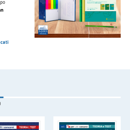
mpo
an
cati
O