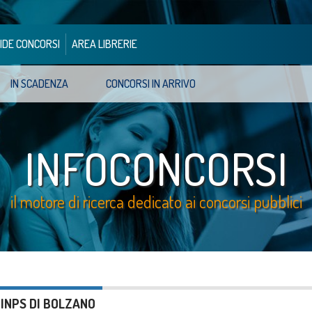
IDE CONCORSI
AREA LIBRERIE
IN SCADENZA
CONCORSI IN ARRIVO
INFOCONCORSI
il motore di ricerca dedicato ai concorsi pubblici
 INPS DI BOLZANO