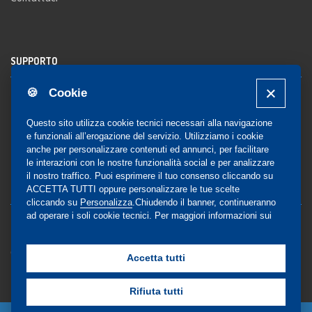
SUPPORTO
🍪 Cookie
Registrazione al sito
FAQ Utenti
-
FAQ Librerie
Questo sito utilizza cookie tecnici necessari alla navigazione
Notifica
e funzionali all’erogazione del servizio. Utilizziamo i cookie
anche per personalizzare contenuti ed annunci, per facilitare
le interazioni con le nostre funzionalità social e per analizzare
il nostro traffico. Puoi esprimere il tuo consenso cliccando su
COMMUNITY
ACCETTA TUTTI oppure personalizzare le tue scelte
cliccando su
Personalizza
.Chiudendo il banner, continueranno
ad operare i soli cookie tecnici. Per maggiori informazioni sui
Blog e Canali social
cookie utilizzati, visualizza la nostra
Cookie Policy
Privacy
completa
.
Gestione Consensi
Accetta tutti
Rifiuta tutti