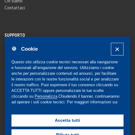
Chi Siamo
Contattaci
SUPPORTO
🍪 Cookie
Registrazione al sito
FAQ Utenti
-
FAQ Librerie
Questo sito utilizza cookie tecnici necessari alla navigazione
Notifica
e funzionali all’erogazione del servizio. Utilizziamo i cookie
anche per personalizzare contenuti ed annunci, per facilitare
le interazioni con le nostre funzionalità social e per analizzare
il nostro traffico. Puoi esprimere il tuo consenso cliccando su
COMMUNITY
ACCETTA TUTTI oppure personalizzare le tue scelte
cliccando su
Personalizza
.Chiudendo il banner, continueranno
ad operare i soli cookie tecnici. Per maggiori informazioni sui
Blog e Canali social
cookie utilizzati, visualizza la nostra
Cookie Policy
Privacy
completa
.
Gestione Consensi
Accetta tutti
Rifiuta tutti