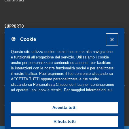
SUPPORTO
🍪 Cookie
Registrazione al sito
FAQ Utenti
-
FAQ Librerie
Questo sito utilizza cookie tecnici necessari alla navigazione
Notifica
e funzionali all’erogazione del servizio. Utilizziamo i cookie
anche per personalizzare contenuti ed annunci, per facilitare
le interazioni con le nostre funzionalità social e per analizzare
il nostro traffico. Puoi esprimere il tuo consenso cliccando su
COMMUNITY
ACCETTA TUTTI oppure personalizzare le tue scelte
cliccando su
Personalizza
.Chiudendo il banner, continueranno
ad operare i soli cookie tecnici. Per maggiori informazioni sui
Blog e Canali social
cookie utilizzati, visualizza la nostra
Cookie Policy
Privacy
completa
.
Gestione Consensi
Accetta tutti
Rifiuta tutti