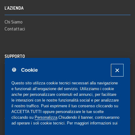
L'AZIENDA
Chi Siamo
Contattaci
SUPPORTO
🍪 Cookie
Registrazione al sito
FAQ Utenti
-
FAQ Librerie
Questo sito utilizza cookie tecnici necessari alla navigazione
Notifica
e funzionali all’erogazione del servizio. Utilizziamo i cookie
anche per personalizzare contenuti ed annunci, per facilitare
le interazioni con le nostre funzionalità social e per analizzare
il nostro traffico. Puoi esprimere il tuo consenso cliccando su
COMMUNITY
ACCETTA TUTTI oppure personalizzare le tue scelte
cliccando su
Personalizza
.Chiudendo il banner, continueranno
ad operare i soli cookie tecnici. Per maggiori informazioni sui
Blog e Canali social
cookie utilizzati, visualizza la nostra
Cookie Policy
Privacy
completa
.