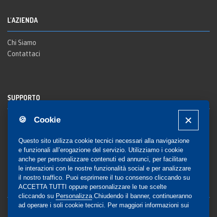
L'AZIENDA
Chi Siamo
Contattaci
SUPPORTO
🍪 Cookie
Registrazione al sito
FAQ Utenti
-
FAQ Librerie
Questo sito utilizza cookie tecnici necessari alla navigazione
Notifica
e funzionali all’erogazione del servizio. Utilizziamo i cookie
anche per personalizzare contenuti ed annunci, per facilitare
le interazioni con le nostre funzionalità social e per analizzare
il nostro traffico. Puoi esprimere il tuo consenso cliccando su
COMMUNITY
ACCETTA TUTTI oppure personalizzare le tue scelte
cliccando su
Personalizza
.Chiudendo il banner, continueranno
ad operare i soli cookie tecnici. Per maggiori informazioni sui
Blog e Canali social
cookie utilizzati, visualizza la nostra
Cookie Policy