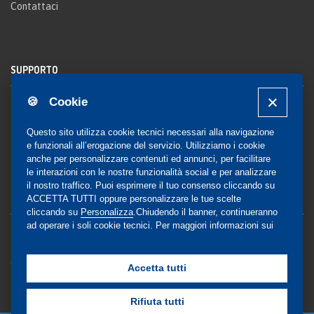
Contattaci
SUPPORTO
🍪 Cookie
Registrazione al sito
FAQ Utenti
-
FAQ Librerie
Questo sito utilizza cookie tecnici necessari alla navigazione
Notifica
e funzionali all’erogazione del servizio. Utilizziamo i cookie
anche per personalizzare contenuti ed annunci, per facilitare
le interazioni con le nostre funzionalità social e per analizzare
il nostro traffico. Puoi esprimere il tuo consenso cliccando su
COMMUNITY
ACCETTA TUTTI oppure personalizzare le tue scelte
cliccando su
Personalizza
.Chiudendo il banner, continueranno
ad operare i soli cookie tecnici. Per maggiori informazioni sui
Blog e Canali social
cookie utilizzati, visualizza la nostra
Cookie Policy
Privacy
completa
.
Gestione Consensi
Accetta tutti
Rifiuta tutti