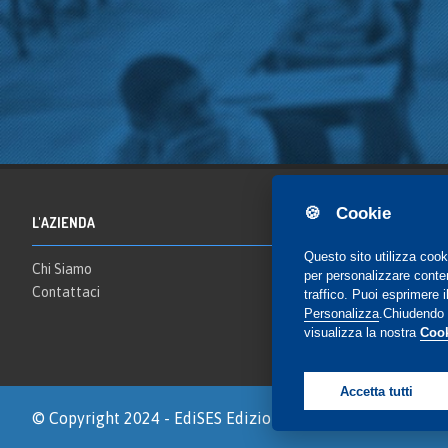
🍪 Cookie
L'AZIENDA
Questo sito utilizza cook
Chi Siamo
per personalizzare contenu
Contattaci
traffico. Puoi esprimere
Personalizza
.Chiudendo i
visualizza la nostra
Cook
Accetta tutti
© Copyright 2024 - EdiSES Edizioni srl - P.IVA 090295612