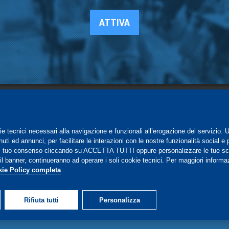
ATTIVA
SUPPORTO
ie tecnici necessari alla navigazione e funzionali all’erogazione del servizio. 
Registrazione al sito
ti ed annunci, per facilitare le interazioni con le nostre funzionalità social e 
FAQ Utenti
-
FAQ Librerie
 il tuo consenso cliccando su ACCETTA TUTTI oppure personalizzare le tue sc
l banner, continueranno ad operare i soli cookie tecnici. Per maggiori informazi
Notifica
ie Policy completa
.
Rifiuta tutti
Personalizza
15