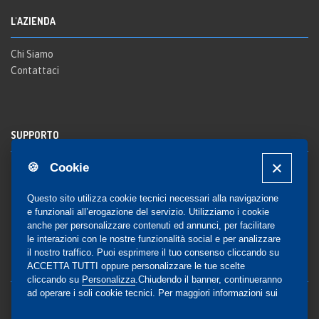
L'AZIENDA
Chi Siamo
Contattaci
SUPPORTO
🍪 Cookie
Registrazione al sito
FAQ Utenti
-
FAQ Librerie
Questo sito utilizza cookie tecnici necessari alla navigazione
Notifica
e funzionali all’erogazione del servizio. Utilizziamo i cookie
anche per personalizzare contenuti ed annunci, per facilitare
le interazioni con le nostre funzionalità social e per analizzare
il nostro traffico. Puoi esprimere il tuo consenso cliccando su
COMMUNITY
ACCETTA TUTTI oppure personalizzare le tue scelte
cliccando su
Personalizza
.Chiudendo il banner, continueranno
ad operare i soli cookie tecnici. Per maggiori informazioni sui
Blog e Canali social
cookie utilizzati, visualizza la nostra
Cookie Policy
Privacy