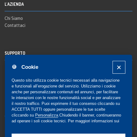
L'AZIENDA
Chi Siamo
Contattaci
SUPPORTO
🍪 Cookie
Registrazione al sito
FAQ Utenti
-
FAQ Librerie
Questo sito utilizza cookie tecnici necessari alla navigazione
Notifica
e funzionali all’erogazione del servizio. Utilizziamo i cookie
anche per personalizzare contenuti ed annunci, per facilitare
le interazioni con le nostre funzionalità social e per analizzare
il nostro traffico. Puoi esprimere il tuo consenso cliccando su
COMMUNITY
ACCETTA TUTTI oppure personalizzare le tue scelte
cliccando su
Personalizza
.Chiudendo il banner, continueranno
ad operare i soli cookie tecnici. Per maggiori informazioni sui
Blog e Canali social
cookie utilizzati, visualizza la nostra
Cookie Policy
Privacy
completa
.