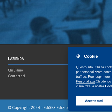
🍪 Cookie
L'AZIENDA
Questo sito utilizza cook
Chi Siamo
per personalizzare contenu
Contattaci
traffico. Puoi esprimere
Personalizza
.Chiudendo i
visualizza la nostra
Cook
Accetta tutti
© Copyright 2024 - EdiSES Edizioni srl - P.IVA 090295612