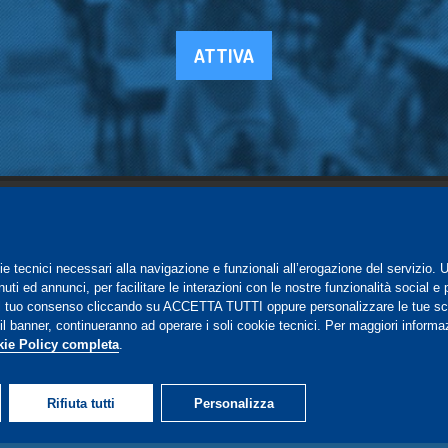
ATTIVA
SUPPORTO
ie tecnici necessari alla navigazione e funzionali all’erogazione del servizio. 
Registrazione al sito
ti ed annunci, per facilitare le interazioni con le nostre funzionalità social e 
FAQ Utenti
-
FAQ Librerie
 il tuo consenso cliccando su ACCETTA TUTTI oppure personalizzare le tue sc
l banner, continueranno ad operare i soli cookie tecnici. Per maggiori informazi
Notifica
ie Policy completa
.
Rifiuta tutti
Personalizza
15