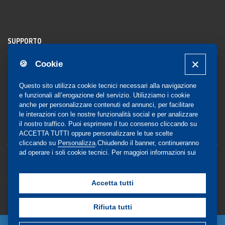
SUPPORTO
🍪 Cookie
Registrazione al sito
FAQ Utenti
-
FAQ Librerie
Questo sito utilizza cookie tecnici necessari alla navigazione
Notifica
e funzionali all’erogazione del servizio. Utilizziamo i cookie
anche per personalizzare contenuti ed annunci, per facilitare
le interazioni con le nostre funzionalità social e per analizzare
il nostro traffico. Puoi esprimere il tuo consenso cliccando su
COMMUNITY
ACCETTA TUTTI oppure personalizzare le tue scelte
cliccando su
Personalizza
.Chiudendo il banner, continueranno
ad operare i soli cookie tecnici. Per maggiori informazioni sui
Blog e Canali social
cookie utilizzati, visualizza la nostra
Cookie Policy
Privacy
completa
.
Gestione Consensi
Accetta tutti
Rifiuta tutti