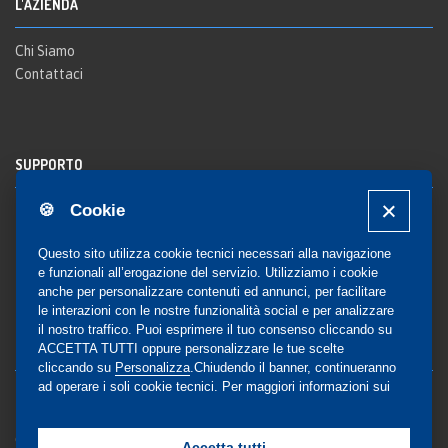
L'AZIENDA
Chi Siamo
Contattaci
SUPPORTO
🍪 Cookie
Registrazione al sito
FAQ Utenti
-
FAQ Librerie
Questo sito utilizza cookie tecnici necessari alla navigazione
Notifica
e funzionali all’erogazione del servizio. Utilizziamo i cookie
anche per personalizzare contenuti ed annunci, per facilitare
le interazioni con le nostre funzionalità social e per analizzare
il nostro traffico. Puoi esprimere il tuo consenso cliccando su
COMMUNITY
ACCETTA TUTTI oppure personalizzare le tue scelte
cliccando su
Personalizza
.Chiudendo il banner, continueranno
ad operare i soli cookie tecnici. Per maggiori informazioni sui
Blog e Canali social
cookie utilizzati, visualizza la nostra
Cookie Policy
Privacy
completa
.
Gestione Consensi
Accetta tutti