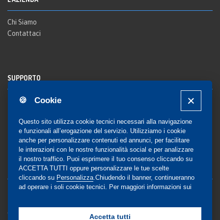
Chi Siamo
Contattaci
SUPPORTO
🍪 Cookie
Registrazione al sito
FAQ Utenti
-
FAQ Librerie
Questo sito utilizza cookie tecnici necessari alla navigazione
Notifica
e funzionali all’erogazione del servizio. Utilizziamo i cookie
anche per personalizzare contenuti ed annunci, per facilitare
le interazioni con le nostre funzionalità social e per analizzare
il nostro traffico. Puoi esprimere il tuo consenso cliccando su
COMMUNITY
ACCETTA TUTTI oppure personalizzare le tue scelte
cliccando su
Personalizza
.Chiudendo il banner, continueranno
ad operare i soli cookie tecnici. Per maggiori informazioni sui
Blog e Canali social
cookie utilizzati, visualizza la nostra
Cookie Policy
Privacy
completa
.
Gestione Consensi
Accetta tutti