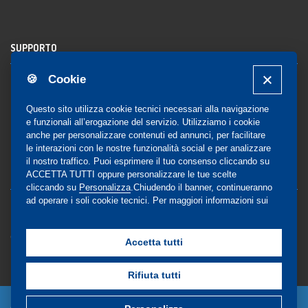
SUPPORTO
🍪 Cookie
Registrazione al sito
FAQ Utenti
-
FAQ Librerie
Questo sito utilizza cookie tecnici necessari alla navigazione
Notifica
e funzionali all’erogazione del servizio. Utilizziamo i cookie
anche per personalizzare contenuti ed annunci, per facilitare
le interazioni con le nostre funzionalità social e per analizzare
il nostro traffico. Puoi esprimere il tuo consenso cliccando su
COMMUNITY
ACCETTA TUTTI oppure personalizzare le tue scelte
cliccando su
Personalizza
.Chiudendo il banner, continueranno
ad operare i soli cookie tecnici. Per maggiori informazioni sui
Blog e Canali social
cookie utilizzati, visualizza la nostra
Cookie Policy
Privacy
completa
.
Gestione Consensi
Accetta tutti
Rifiuta tutti