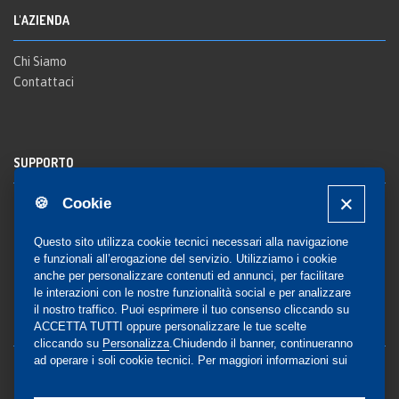
L'AZIENDA
Chi Siamo
Contattaci
SUPPORTO
🍪 Cookie
Registrazione al sito
FAQ Utenti
-
FAQ Librerie
Questo sito utilizza cookie tecnici necessari alla navigazione
Notifica
e funzionali all’erogazione del servizio. Utilizziamo i cookie
anche per personalizzare contenuti ed annunci, per facilitare
le interazioni con le nostre funzionalità social e per analizzare
il nostro traffico. Puoi esprimere il tuo consenso cliccando su
COMMUNITY
ACCETTA TUTTI oppure personalizzare le tue scelte
cliccando su
Personalizza
.Chiudendo il banner, continueranno
ad operare i soli cookie tecnici. Per maggiori informazioni sui
Blog e Canali social
cookie utilizzati, visualizza la nostra
Cookie Policy
Privacy
completa
.