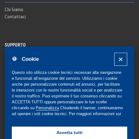
Chi Siamo
Contattaci
SUPPORTO
🍪 Cookie
Registrazione al sito
FAQ Utenti
-
FAQ Librerie
Questo sito utilizza cookie tecnici necessari alla navigazione
Notifica
e funzionali all’erogazione del servizio. Utilizziamo i cookie
anche per personalizzare contenuti ed annunci, per facilitare
le interazioni con le nostre funzionalità social e per analizzare
il nostro traffico. Puoi esprimere il tuo consenso cliccando su
COMMUNITY
ACCETTA TUTTI oppure personalizzare le tue scelte
cliccando su
Personalizza
.Chiudendo il banner, continueranno
ad operare i soli cookie tecnici. Per maggiori informazioni sui
Blog e Canali social
cookie utilizzati, visualizza la nostra
Cookie Policy
Privacy
completa
.
Gestione Consensi
Accetta tutti