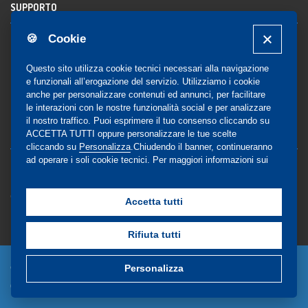
SUPPORTO
🍪 Cookie
Registrazione al sito
FAQ Utenti
-
FAQ Librerie
Questo sito utilizza cookie tecnici necessari alla navigazione
Notifica
e funzionali all’erogazione del servizio. Utilizziamo i cookie
anche per personalizzare contenuti ed annunci, per facilitare
le interazioni con le nostre funzionalità social e per analizzare
il nostro traffico. Puoi esprimere il tuo consenso cliccando su
COMMUNITY
ACCETTA TUTTI oppure personalizzare le tue scelte
cliccando su
Personalizza
.Chiudendo il banner, continueranno
ad operare i soli cookie tecnici. Per maggiori informazioni sui
Blog e Canali social
cookie utilizzati, visualizza la nostra
Cookie Policy
Privacy
completa
.
Gestione Consensi
Accetta tutti
Rifiuta tutti
© Copyright 2024 - EdiSES Edizioni srl - P.IVA
Personalizza
09029561215