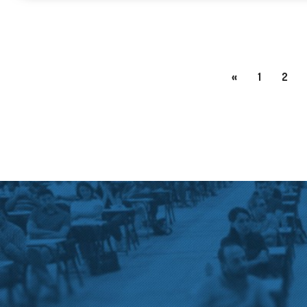
«
1
2