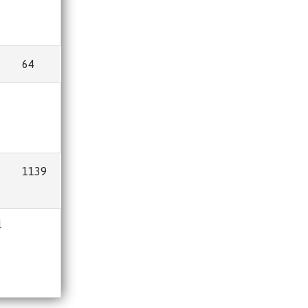
64
1139
l