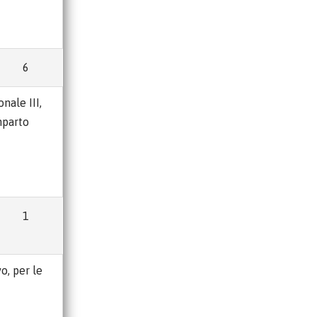
6
nale III,
mparto
1
o, per le