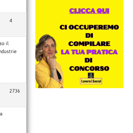
4
so il
Industrie
2736
da